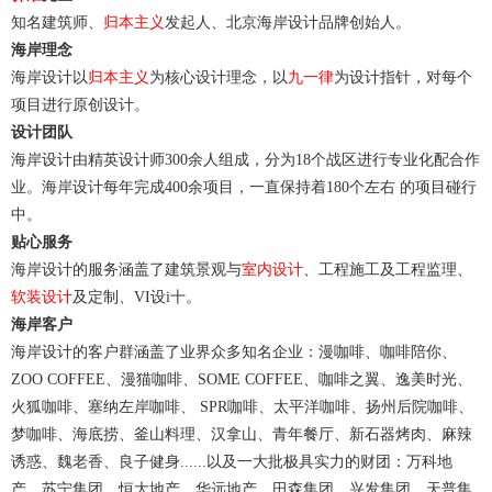
知名建筑师、
归本主义
发起人、北京海岸设计品牌创始人。
海岸理念
海岸设计以
归本主义
为核心设计理念，以
九一律
为设计指针，对每个
项目进行原创设计。
设计团队
海岸设计由精英设计师300余人组成，分为18个战区进行专业化配合作
业。海岸设计每年完成400余项目，一直保持着180个左右 的项目碰行
中。
贴心服务
海岸设计的服务涵盖了建筑景观与
室内设计
、工程施工及工程监理、
软装设计
及定制、VI设i十。
海岸客户
海岸设计的客户群涵盖了业界众多知名企业：漫咖啡、咖啡陪你、
ZOO COFFEE、漫猫咖啡、SOME COFFEE、咖啡之翼、逸美时光、
火狐咖啡、塞纳左岸咖啡、 SPR咖啡、太平洋咖啡、扬州后院咖啡、
梦咖啡、海底捞、釜山料理、汉拿山、青年餐厅、新石器烤肉、麻辣
诱惑、魏老香、良子健身......以及一大批极具实力的财团：万科地
产、苏宁集团、恒大地产、华远地产、田森集团、兴发集团、天普集