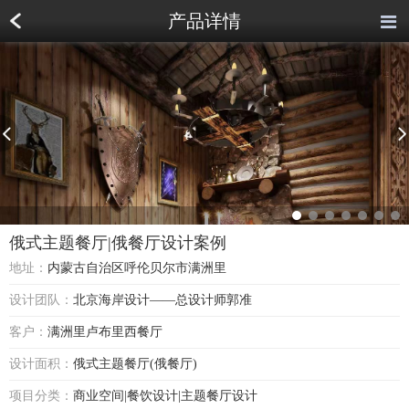
产品详情
俄式主题餐厅|俄餐厅设计案例
地址：
内蒙古自治区呼伦贝尔市满洲里
设计团队：
北京海岸设计——总设计师郭准
客户：
满洲里卢布里西餐厅
设计面积：
俄式主题餐厅(俄餐厅)
项目分类：
商业空间|餐饮设计|主题餐厅设计
俄式主题餐厅|俄餐厅设计案例