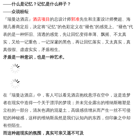
——什么是记忆？记忆是什么样子？
——众说纷纭
『瑞曼达酒店』
酒店项目
的总设计师
郭准
先生和主案设计师樊超、海
潮几番商定后，决定将“记忆”的色彩定义在“褪色”的感觉上。“褪色”代
表的是一种怀旧、清透的感觉，先让回忆变得单薄、飘摇、不太真
实，又给一记重色，一记深邃的黑色，再让回忆落实，又太真实，真
真假假、虚虚实实，矛盾相生。
矛盾是一种意识，也是一种艺术。
在『瑞曼达酒店』中，客人可以看见酒店抱枕悬浮在空中，这是造梦
者在现实中造得一个关于漂浮的梦境；并未完全露出的维纳斯雕塑是
立柱的一部分，清灰色调的混凝土，高级感倍增从而产生一丝不可侵
犯的神秘感，这样的维纳斯虽然是我们认知内的东西，但印象之中却
有些陌生。
而这种超现实的氛围，真实可亲又遥不可及