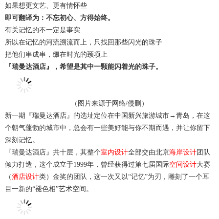
如果想更文艺、更有情怀些
即可翻译为：
不忘初心、方得始终
。
有关记忆的不一定是事实
所以在记忆的河流溯流而上，只找回那些闪光的珠子
把他们串成串，缀在时光的颈项上
『瑞曼达
酒店
』，希望是其中一颗能闪着光的珠子。
（图片来源于网络/侵删）
新一期『瑞曼达酒店』的选址定位在中国新兴旅游城市→青岛，在这
个朝气蓬勃的城市中，总会有一些美好能与你不期而遇，并让你留下
深刻记忆。
『瑞曼达酒店』共十层，其整个
室内设计
全部交由北京
海岸设计
团队
倾力打造，这个成立于1999年，曾经获得过第七届国际
空间设计
大赛
（
酒店设计
类）金奖的团队，这一次又以“记忆”为刃，雕刻了一个耳
目一新的“褪色相”艺术空间。