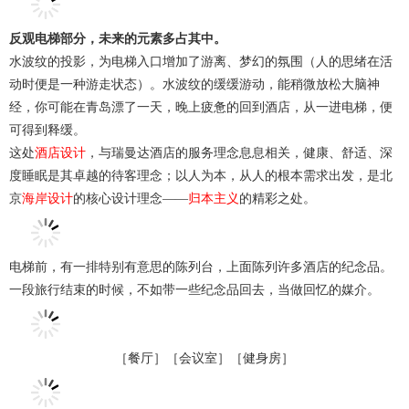
反观电梯部分，未来的元素多占其中。
水波纹的投影，为电梯入口增加了游离、梦幻的氛围（人的思绪在活
动时便是一种游走状态）。水波纹的缓缓游动，能稍微放松大脑神
经，你可能在青岛漂了一天，晚上疲惫的回到酒店，从一进电梯，便
可得到释缓。
这处
酒店设计
，与瑞曼达酒店的服务理念息息相关，健康、舒适、深
度睡眠是其卓越的待客理念；以人为本，从人的根本需求出发，是北
京
海岸设计
的核心设计理念——
归本主义
的精彩之处。
电梯前，有一排特别有意思的陈列台，上面陈列许多酒店的纪念品。
一段旅行结束的时候，不如带一些纪念品回去，当做回忆的媒介。
［餐厅］［会议室］［健身房］