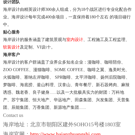
设计团队
海岸设计由精英设计师300余人组成，分为18个战区进行专业化配合作
业。海岸设计每年完成400余项目，一直保持着180个左右 的项目碰行
中。
贴心服务
海岸设计的服务涵盖了建筑景观与
室内设计
、工程施工及工程监理、
软装设计
及定制、VI设i十。
海岸客户
海岸设计的客户群涵盖了业界众多知名企业：漫咖啡、咖啡陪你、
ZOO COFFEE、漫猫咖啡、SOME COFFEE、咖啡之翼、逸美时光、
火狐咖啡、塞纳左岸咖啡、 SPR咖啡、太平洋咖啡、扬州后院咖啡、
梦咖啡、海底捞、釜山料理、汉拿山、青年餐厅、新石器烤肉、麻辣
诱惑、魏老香、良子健身......以及一大批极具实力的财团：万科地
产、苏宁集团、恒大地产、华远地产、田森集团、兴发集团、天普集
团、辰能集团、万香集团、新源地产集团......
Contact us
海岸地址：北京市朝阳区建外SOHO15号楼1803室
海岸官网：
http://www.haianzhuangshi.com