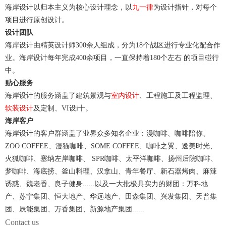
海岸设计以归本主义为核心设计理念，以
九一律
为设计指针，对每个
项目进行原创设计。
设计团队
海岸设计由精英设计师300余人组成，分为18个战区进行专业化配合作
业。海岸设计每年完成400余项目，一直保持着180个左右 的项目碰行
中。
贴心服务
海岸设计的服务涵盖了建筑景观与
室内设计
、工程施工及工程监理、
软装设计
及定制、VI设i十。
海岸客户
海岸设计的客户群涵盖了业界众多知名企业：漫咖啡、咖啡陪你、
ZOO COFFEE、漫猫咖啡、SOME COFFEE、咖啡之翼、逸美时光、
火狐咖啡、塞纳左岸咖啡、 SPR咖啡、太平洋咖啡、扬州后院咖啡、
梦咖啡、海底捞、釜山料理、汉拿山、青年餐厅、新石器烤肉、麻辣
诱惑、魏老香、良子健身......以及一大批极具实力的财团：万科地
产、苏宁集团、恒大地产、华远地产、田森集团、兴发集团、天普集
团、辰能集团、万香集团、新源地产集团......
Contact us