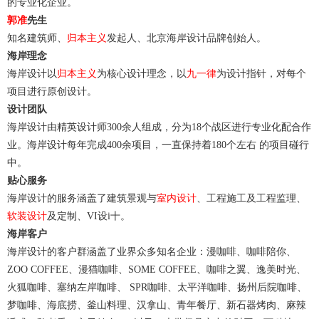
的专业化企业。
郭准
先生
知名建筑师、
归本主义
发起人、北京海岸设计品牌创始人。
海岸理念
海岸设计以
归本主义
为核心设计理念，以
九一律
为设计指针，对每个
项目进行原创设计。
设计团队
海岸设计由精英设计师300余人组成，分为18个战区进行专业化配合作
业。海岸设计每年完成400余项目，一直保持着180个左右 的项目碰行
中。
贴心服务
海岸设计的服务涵盖了建筑景观与
室内设计
、工程施工及工程监理、
软装设计
及定制、VI设i十。
海岸客户
海岸设计的客户群涵盖了业界众多知名企业：漫咖啡、咖啡陪你、
ZOO COFFEE、漫猫咖啡、SOME COFFEE、咖啡之翼、逸美时光、
火狐咖啡、塞纳左岸咖啡、 SPR咖啡、太平洋咖啡、扬州后院咖啡、
梦咖啡、海底捞、釜山料理、汉拿山、青年餐厅、新石器烤肉、麻辣