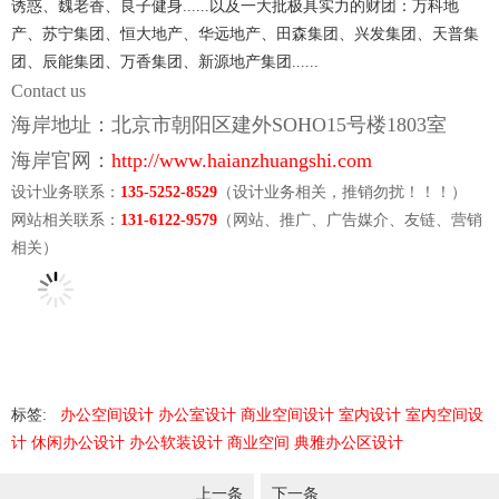
诱惑、魏老香、良子健身......以及一大批极具实力的财团：万科地
产、苏宁集团、恒大地产、华远地产、田森集团、兴发集团、天普集
团、辰能集团、万香集团、新源地产集团......
Contact us
海岸地址：北京市朝阳区建外SOHO15号楼1803室
海岸官网：
http://www.haianzhuangshi.com
设计业务联系：
135-5252-8529
（设计业务相关，推销勿扰！！！）
网站相关联系：
131-6122-9579
（网站、推广、广告媒介、
友链、营销
相关
）
标签:
办公空间设计
办公室设计
商业空间设计
室内设计
室内空间设
计
休闲办公设计
办公软装设计
商业空间
典雅办公区设计
上一条
下一条