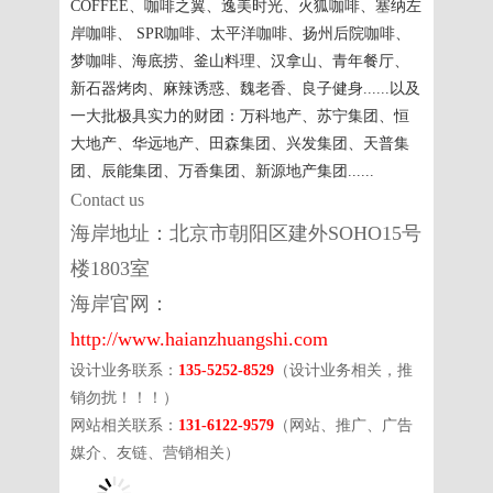
COFFEE、咖啡之翼、逸美时光、火狐咖啡、塞纳左
岸咖啡、 SPR咖啡、太平洋咖啡、扬州后院咖啡、
梦咖啡、海底捞、釜山料理、汉拿山、青年餐厅、
新石器烤肉、麻辣诱惑、魏老香、良子健身......以及
一大批极具实力的财团：万科地产、苏宁集团、恒
大地产、华远地产、田森集团、兴发集团、天普集
团、辰能集团、万香集团、新源地产集团......
Contact us
海岸地址：北京市朝阳区建外SOHO15号
楼1803室
海岸官网：
http://www.haianzhuangshi.com
设计业务联系：
135-5252-8529
（设计业务相关，推
销勿扰！！！）
网站相关联系：
131-6122-9579
（网站、推广、广告
媒介、
友链、营销相关
）