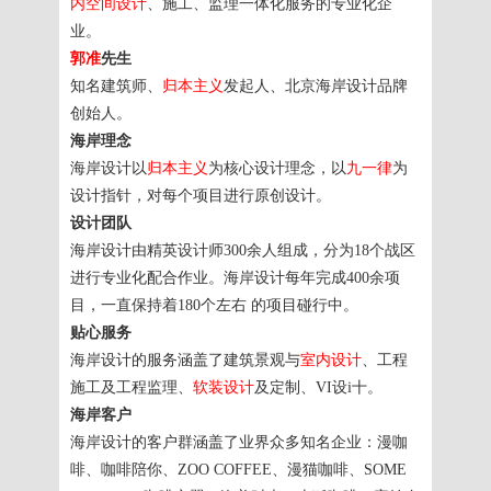
内空间设计
、施工、监理一体化服务的专业化企
业。
郭准
先生
知名建筑师、
归本主义
发起人、北京海岸设计品牌
创始人。
海岸理念
海岸设计以
归本主义
为核心设计理念，以
九一律
为
设计指针，对每个项目进行原创设计。
设计团队
海岸设计由精英设计师300余人组成，分为18个战区
进行专业化配合作业。海岸设计每年完成400余项
目，一直保持着180个左右 的项目碰行中。
贴心服务
海岸设计的服务涵盖了建筑景观与
室内设计
、工程
施工及工程监理、
软装设计
及定制、VI设i十。
海岸客户
海岸设计的客户群涵盖了业界众多知名企业：漫咖
啡、咖啡陪你、ZOO COFFEE、漫猫咖啡、SOME